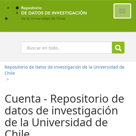
Ir
al
Cambi
contenido
naveg
principal
Buscar
Repositorio de datos de investigación de la Universidad de
Chile
>
Cuenta - Repositorio de
datos de investigación
de la Universidad de
Chile