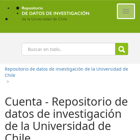
Ir
al
Cambi
contenido
naveg
principal
Buscar
Repositorio de datos de investigación de la Universidad de
Chile
>
Cuenta - Repositorio de
datos de investigación
de la Universidad de
Chile