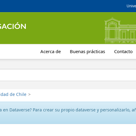
Unive
Acerca de
Buenas prácticas
Contacto
idad de Chile
>
 en Dataverse? Para crear su propio dataverse y personalizarlo, aña