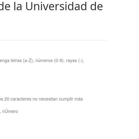
de la Universidad de
nga letras (a-Z), números (0-9), rayas (-),
os 20 caracteres no necesitan cumplir más
ra, nÚmero