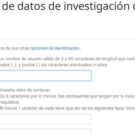
 de datos de investigación 
era de sus otras
opciones de identificación
.
un nombre de usuario válido de 2 a 60 caracteres de longitud que conte
ados (_), y puntos (.) sin caracteres acentuados ni eñes.
traseña debe de contener:
De 6 caracteres por lo menos (las contraseñas que tengan por lo men
requisitos)
Al menos 1 carácter de cada tiene que ser de los siguientes tipos: let