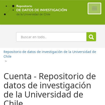
Ir
al
Cambi
contenido
naveg
principal
Buscar
Repositorio de datos de investigación de la Universidad de
Chile
>
Cuenta - Repositorio de
datos de investigación
de la Universidad de
Chile