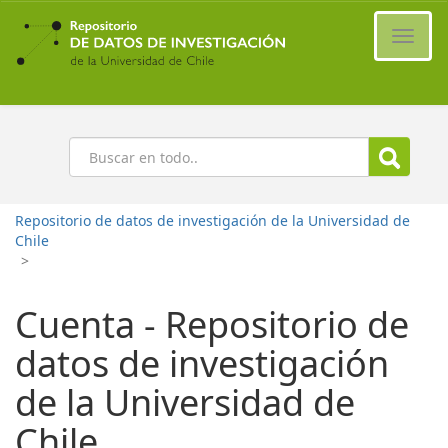
Ir
al
Cambi
contenido
naveg
principal
Buscar
Repositorio de datos de investigación de la Universidad de
Chile
>
Cuenta - Repositorio de
datos de investigación
de la Universidad de
Chile