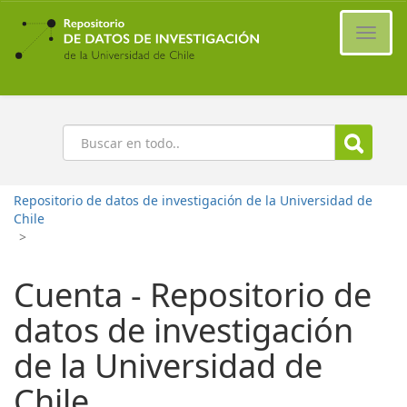
Ir
al
Cambi
contenido
naveg
principal
Buscar
Repositorio de datos de investigación de la Universidad de
Chile
>
Cuenta - Repositorio de
datos de investigación
de la Universidad de
Chile