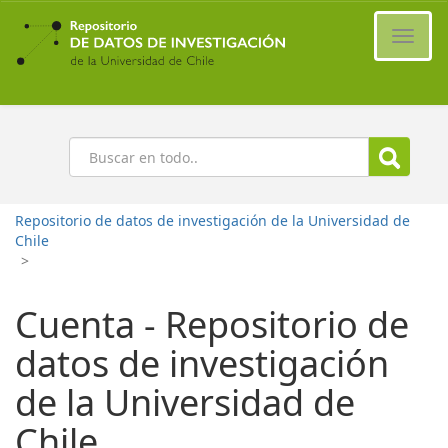
Ir
al
Cambi
contenido
naveg
principal
Buscar
Repositorio de datos de investigación de la Universidad de
Chile
>
Cuenta - Repositorio de
datos de investigación
de la Universidad de
Chile