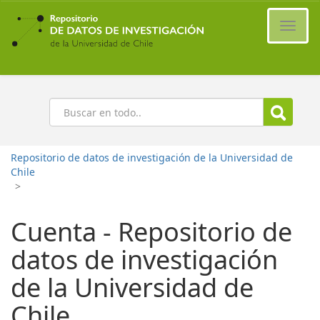
Ir
al
Cambi
contenido
naveg
principal
Buscar
Repositorio de datos de investigación de la Universidad de
Chile
>
Cuenta - Repositorio de
datos de investigación
de la Universidad de
Chile