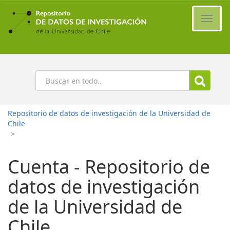
Ir
al
Cambi
contenido
naveg
principal
Buscar
Repositorio de datos de investigación de la Universidad de
Chile
>
Cuenta - Repositorio de
datos de investigación
de la Universidad de
Chile