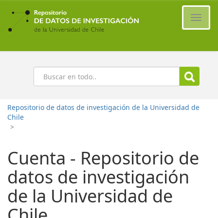
Ir
al
Cambi
contenido
naveg
principal
Buscar
Repositorio de datos de investigación de la Universidad de
Chile
>
Cuenta - Repositorio de
datos de investigación
de la Universidad de
Chile