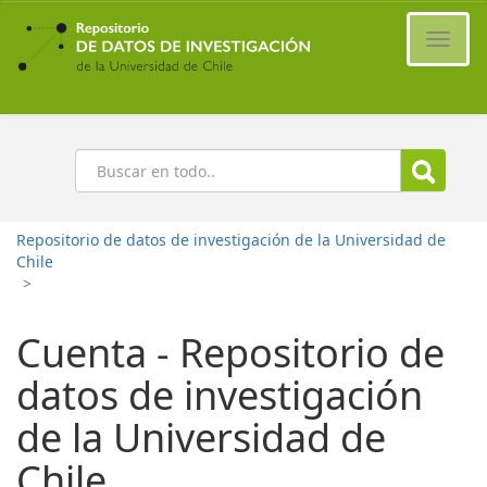
Ir
al
Cambi
contenido
naveg
principal
Buscar
Repositorio de datos de investigación de la Universidad de
Chile
>
Cuenta - Repositorio de
datos de investigación
de la Universidad de
Chile