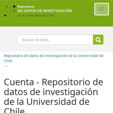
Ir
al
Cambi
contenido
naveg
principal
Buscar
Repositorio de datos de investigación de la Universidad de
Chile
>
Cuenta - Repositorio de
datos de investigación
de la Universidad de
Chile