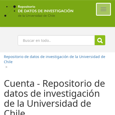
Ir
al
Cambi
contenido
naveg
principal
Buscar
Repositorio de datos de investigación de la Universidad de
Chile
>
Cuenta - Repositorio de
datos de investigación
de la Universidad de
Chile