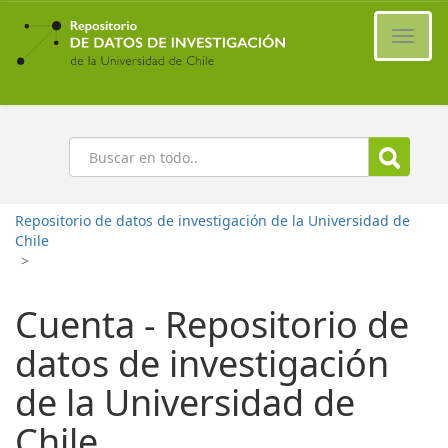
Ir
al
Cambi
contenido
naveg
principal
Buscar
Repositorio de datos de investigación de la Universidad de
Chile
>
Cuenta - Repositorio de
datos de investigación
de la Universidad de
Chile