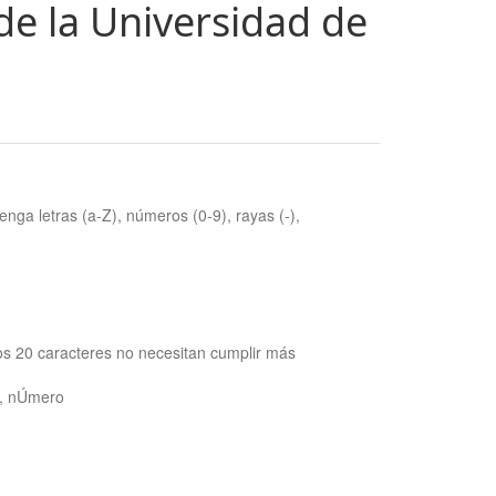
de la Universidad de
nga letras (a-Z), números (0-9), rayas (-),
os 20 caracteres no necesitan cumplir más
ra, nÚmero