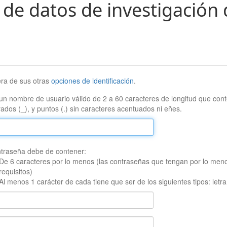
 de datos de investigación 
era de sus otras
opciones de identificación
.
un nombre de usuario válido de 2 a 60 caracteres de longitud que conte
ados (_), y puntos (.) sin caracteres acentuados ni eñes.
traseña debe de contener:
De 6 caracteres por lo menos (las contraseñas que tengan por lo men
requisitos)
Al menos 1 carácter de cada tiene que ser de los siguientes tipos: let