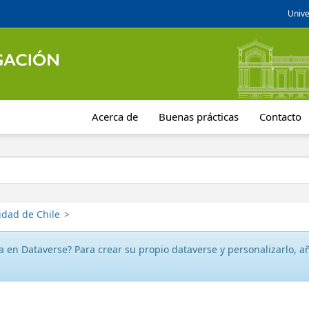
Unive
Acerca de
Buenas prácticas
Contacto
idad de Chile
>
 en Dataverse? Para crear su propio dataverse y personalizarlo, aña