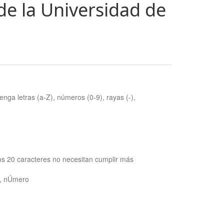
de la Universidad de
nga letras (a-Z), números (0-9), rayas (-),
os 20 caracteres no necesitan cumplir más
ra, nÚmero