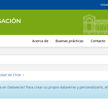
Unive
Acerca de
Buenas prácticas
Contacto
idad de Chile
>
 en Dataverse? Para crear su propio dataverse y personalizarlo, aña