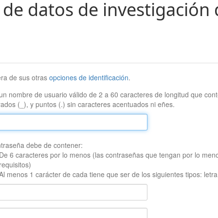
 de datos de investigación 
era de sus otras
opciones de identificación
.
un nombre de usuario válido de 2 a 60 caracteres de longitud que conte
ados (_), y puntos (.) sin caracteres acentuados ni eñes.
traseña debe de contener:
De 6 caracteres por lo menos (las contraseñas que tengan por lo men
requisitos)
Al menos 1 carácter de cada tiene que ser de los siguientes tipos: let