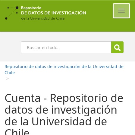
Ir
al
Cambi
contenido
naveg
principal
Buscar
Repositorio de datos de investigación de la Universidad de
Chile
>
Cuenta - Repositorio de
datos de investigación
de la Universidad de
Chile