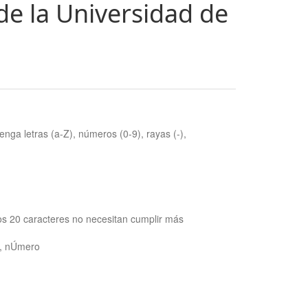
de la Universidad de
nga letras (a-Z), números (0-9), rayas (-),
os 20 caracteres no necesitan cumplir más
ra, nÚmero