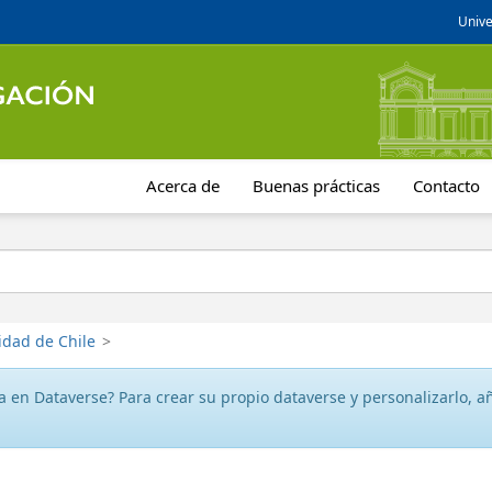
Unive
Acerca de
Buenas prácticas
Contacto
idad de Chile
>
 en Dataverse? Para crear su propio dataverse y personalizarlo, aña