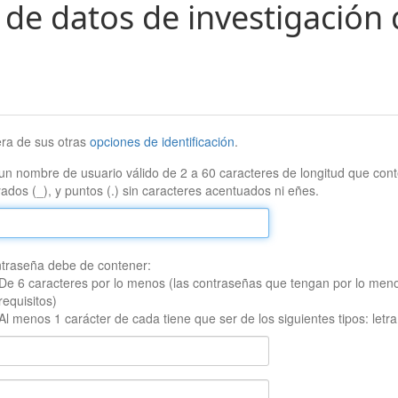
 de datos de investigación 
era de sus otras
opciones de identificación
.
un nombre de usuario válido de 2 a 60 caracteres de longitud que conte
ados (_), y puntos (.) sin caracteres acentuados ni eñes.
traseña debe de contener:
De 6 caracteres por lo menos (las contraseñas que tengan por lo men
requisitos)
Al menos 1 carácter de cada tiene que ser de los siguientes tipos: let