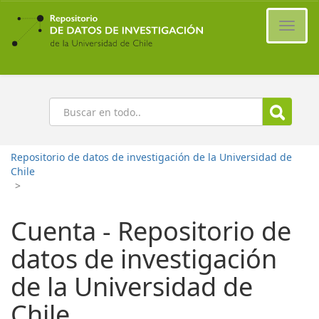
Ir
al
Cambi
contenido
naveg
principal
Buscar
Repositorio de datos de investigación de la Universidad de
Chile
>
Cuenta - Repositorio de
datos de investigación
de la Universidad de
Chile