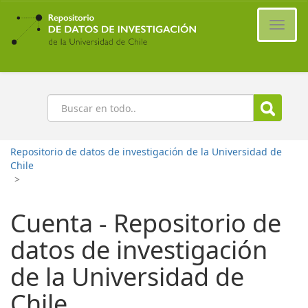
Ir
al
Cambi
contenido
naveg
principal
Buscar
Repositorio de datos de investigación de la Universidad de
Chile
>
Cuenta - Repositorio de
datos de investigación
de la Universidad de
Chile