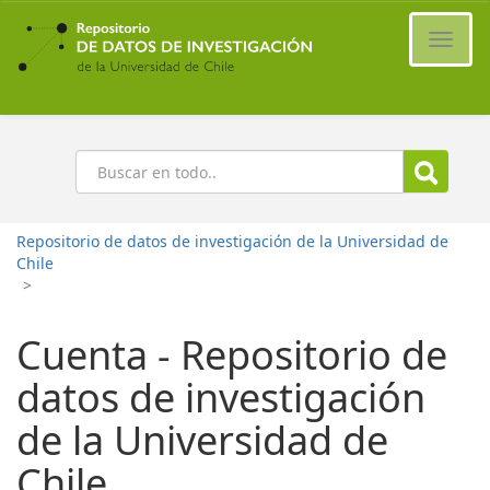
Ir
al
Cambi
contenido
naveg
principal
Buscar
Repositorio de datos de investigación de la Universidad de
Chile
>
Cuenta - Repositorio de
datos de investigación
de la Universidad de
Chile