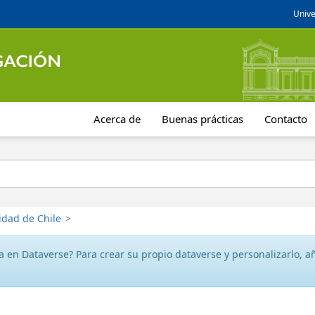
Unive
Acerca de
Buenas prácticas
Contacto
idad de Chile
>
 en Dataverse? Para crear su propio dataverse y personalizarlo, aña