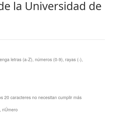
de la Universidad de
nga letras (a-Z), números (0-9), rayas (-),
os 20 caracteres no necesitan cumplir más
ra, nÚmero