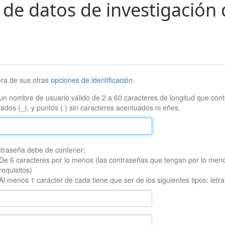
 de datos de investigación 
era de sus otras
opciones de identificación
.
un nombre de usuario válido de 2 a 60 caracteres de longitud que conte
ados (_), y puntos (.) sin caracteres acentuados ni eñes.
traseña debe de contener:
De 6 caracteres por lo menos (las contraseñas que tengan por lo men
requisitos)
Al menos 1 carácter de cada tiene que ser de los siguientes tipos: let