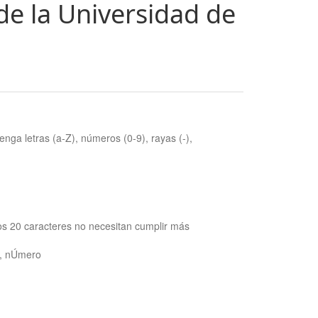
de la Universidad de
nga letras (a-Z), números (0-9), rayas (-),
os 20 caracteres no necesitan cumplir más
ra, nÚmero