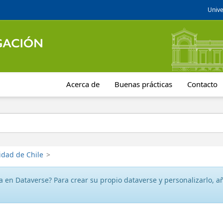
Unive
Acerca de
Buenas prácticas
Contacto
idad de Chile
>
 en Dataverse? Para crear su propio dataverse y personalizarlo, aña