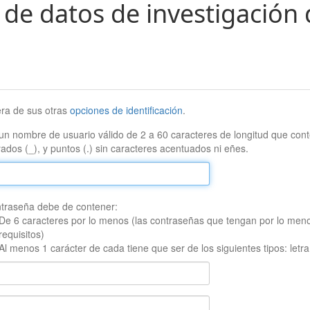
 de datos de investigación 
era de sus otras
opciones de identificación
.
un nombre de usuario válido de 2 a 60 caracteres de longitud que conte
ados (_), y puntos (.) sin caracteres acentuados ni eñes.
traseña debe de contener:
De 6 caracteres por lo menos (las contraseñas que tengan por lo men
requisitos)
Al menos 1 carácter de cada tiene que ser de los siguientes tipos: let