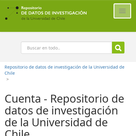
Ir
al
Cambi
contenido
naveg
principal
Buscar
Repositorio de datos de investigación de la Universidad de
Chile
>
Cuenta - Repositorio de
datos de investigación
de la Universidad de
Chile