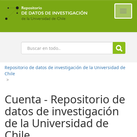
Ir
al
Cambi
contenido
naveg
principal
Buscar
Repositorio de datos de investigación de la Universidad de
Chile
>
Cuenta - Repositorio de
datos de investigación
de la Universidad de
Chile