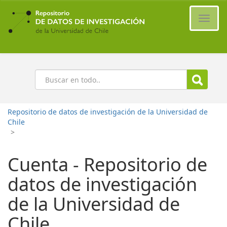
Ir
al
Cambi
contenido
naveg
principal
Buscar
Repositorio de datos de investigación de la Universidad de
Chile
>
Cuenta - Repositorio de
datos de investigación
de la Universidad de
Chile