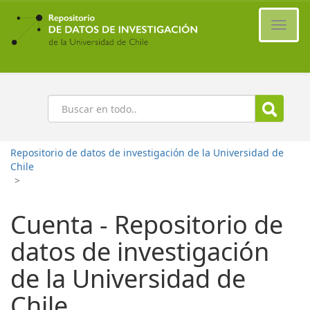
Ir
al
Cambi
contenido
naveg
principal
Buscar
Repositorio de datos de investigación de la Universidad de
Chile
>
Cuenta - Repositorio de
datos de investigación
de la Universidad de
Chile