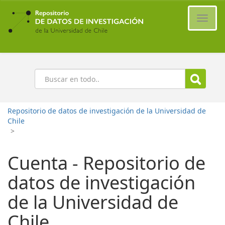
Ir
al
Cambi
contenido
naveg
principal
Buscar
Repositorio de datos de investigación de la Universidad de
Chile
>
Cuenta - Repositorio de
datos de investigación
de la Universidad de
Chile