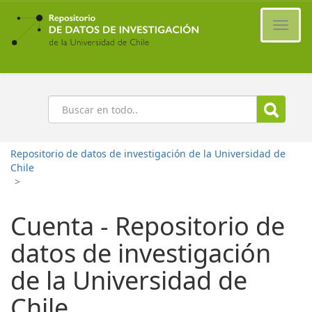
Ir
al
Cambi
contenido
naveg
principal
Buscar
Repositorio de datos de investigación de la Universidad de
Chile
>
Cuenta - Repositorio de
datos de investigación
de la Universidad de
Chile