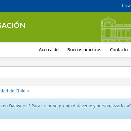
Unive
Acerca de
Buenas prácticas
Contacto
idad de Chile
>
 en Dataverse? Para crear su propio dataverse y personalizarlo, aña