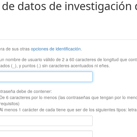
 de datos de investigación 
era de sus otras
opciones de identificación
.
un nombre de usuario válido de 2 a 60 caracteres de longitud que conte
ados (_), y puntos (.) sin caracteres acentuados ni eñes.
traseña debe de contener:
De 6 caracteres por lo menos (las contraseñas que tengan por lo men
requisitos)
Al menos 1 carácter de cada tiene que ser de los siguientes tipos: let