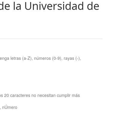
de la Universidad de
nga letras (a-Z), números (0-9), rayas (-),
os 20 caracteres no necesitan cumplir más
ra, nÚmero