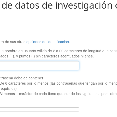
 de datos de investigación 
era de sus otras
opciones de identificación
.
un nombre de usuario válido de 2 a 60 caracteres de longitud que conte
ados (_), y puntos (.) sin caracteres acentuados ni eñes.
traseña debe de contener:
De 6 caracteres por lo menos (las contraseñas que tengan por lo men
requisitos)
Al menos 1 carácter de cada tiene que ser de los siguientes tipos: let