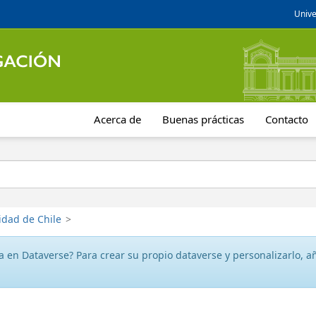
Unive
Acerca de
Buenas prácticas
Contacto
idad de Chile
>
 en Dataverse? Para crear su propio dataverse y personalizarlo, aña