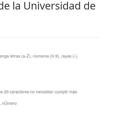
de la Universidad de
nga letras (a-Z), números (0-9), rayas (-),
os 20 caracteres no necesitan cumplir más
ra, nÚmero