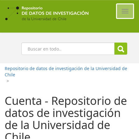
Ir
al
Cambi
contenido
naveg
principal
Buscar
Repositorio de datos de investigación de la Universidad de
Chile
>
Cuenta - Repositorio de
datos de investigación
de la Universidad de
Chile