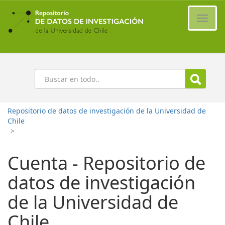
Ir
al
Cambi
contenido
naveg
principal
Buscar
Repositorio de datos de investigación de la Universidad de
Chile
>
Cuenta - Repositorio de
datos de investigación
de la Universidad de
Chile