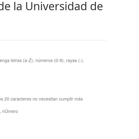
de la Universidad de
nga letras (a-Z), números (0-9), rayas (-),
os 20 caracteres no necesitan cumplir más
ra, nÚmero