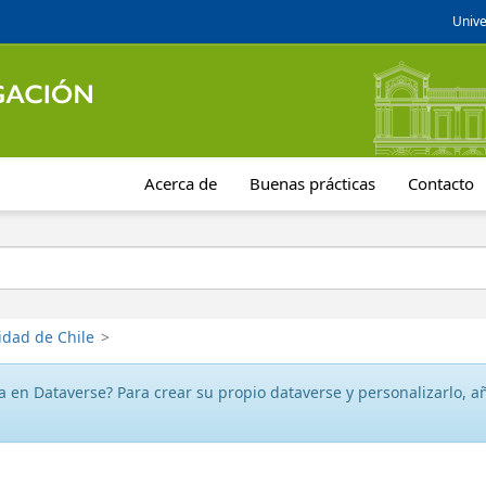
Unive
Acerca de
Buenas prácticas
Contacto
idad de Chile
>
 en Dataverse? Para crear su propio dataverse y personalizarlo, aña