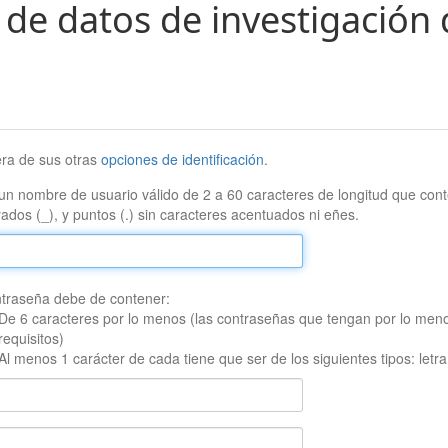
 de datos de investigación 
era de sus otras
opciones de identificación
.
un nombre de usuario válido de 2 a 60 caracteres de longitud que conte
ados (_), y puntos (.) sin caracteres acentuados ni eñes.
traseña debe de contener:
De 6 caracteres por lo menos (las contraseñas que tengan por lo men
requisitos)
Al menos 1 carácter de cada tiene que ser de los siguientes tipos: let