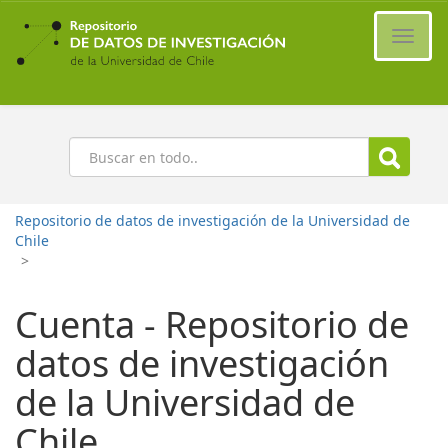
Ir
al
Cambi
contenido
naveg
principal
Buscar
Repositorio de datos de investigación de la Universidad de
Chile
>
Cuenta - Repositorio de
datos de investigación
de la Universidad de
Chile