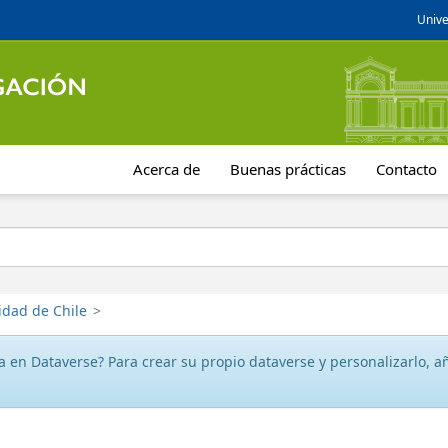
Unive
Acerca de
Buenas prácticas
Contacto
idad de Chile
>
 en Dataverse? Para crear su propio dataverse y personalizarlo, aña