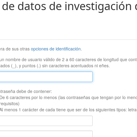
 de datos de investigación 
era de sus otras
opciones de identificación
.
un nombre de usuario válido de 2 a 60 caracteres de longitud que conte
ados (_), y puntos (.) sin caracteres acentuados ni eñes.
traseña debe de contener:
De 6 caracteres por lo menos (las contraseñas que tengan por lo men
requisitos)
Al menos 1 carácter de cada tiene que ser de los siguientes tipos: let