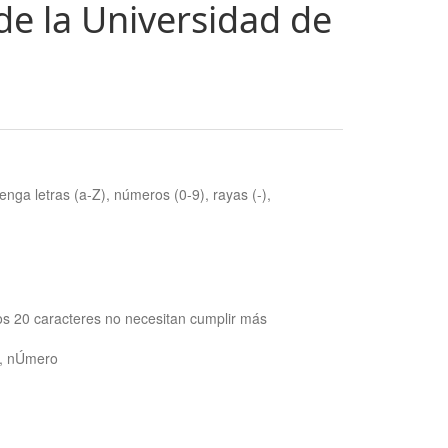
de la Universidad de
nga letras (a-Z), números (0-9), rayas (-),
os 20 caracteres no necesitan cumplir más
ra, nÚmero