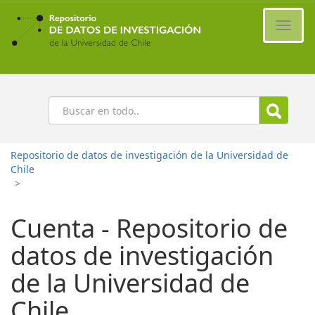
Ir
al
Cambi
contenido
naveg
principal
Buscar
Repositorio de datos de investigación de la Universidad de
Chile
>
Cuenta - Repositorio de
datos de investigación
de la Universidad de
Chile