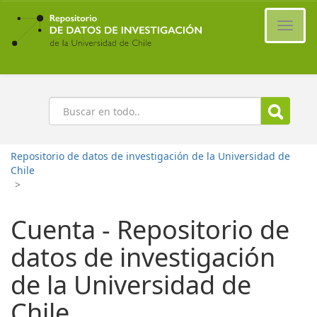
Ir
al
Cambi
contenido
naveg
principal
Buscar
Repositorio de datos de investigación de la Universidad de
Chile
>
Cuenta - Repositorio de
datos de investigación
de la Universidad de
Chile