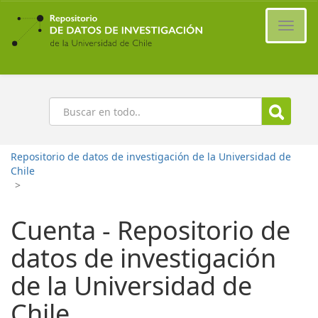
Ir
al
Cambi
contenido
naveg
principal
Buscar
Repositorio de datos de investigación de la Universidad de
Chile
>
Cuenta - Repositorio de
datos de investigación
de la Universidad de
Chile