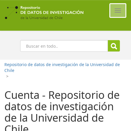
Ir
al
Cambi
contenido
naveg
principal
Buscar
Repositorio de datos de investigación de la Universidad de
Chile
>
Cuenta - Repositorio de
datos de investigación
de la Universidad de
Chile