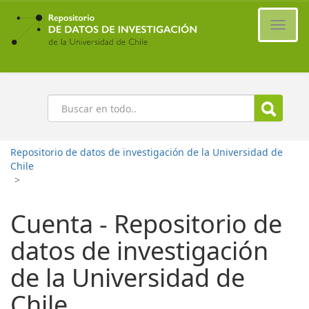
Ir
al
Cambi
contenido
naveg
principal
Buscar
Repositorio de datos de investigación de la Universidad de
Chile
>
Cuenta - Repositorio de
datos de investigación
de la Universidad de
Chile