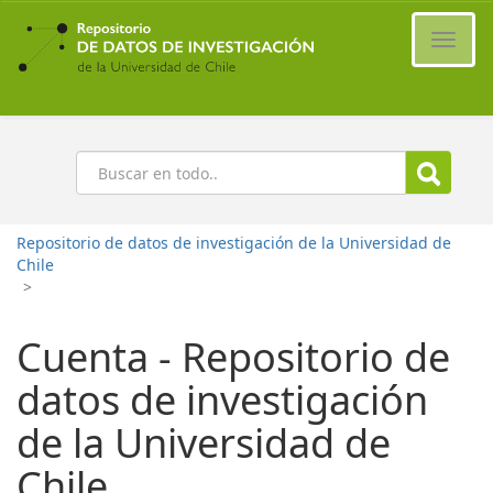
Ir
al
Cambi
contenido
naveg
principal
Buscar
Repositorio de datos de investigación de la Universidad de
Chile
>
Cuenta - Repositorio de
datos de investigación
de la Universidad de
Chile