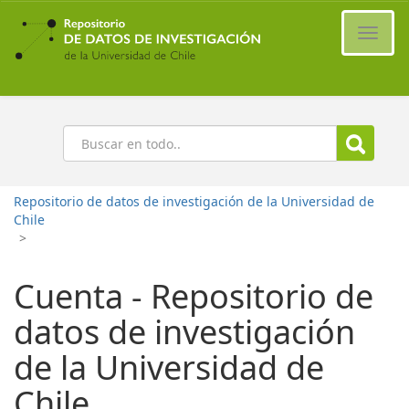
Ir
al
Cambi
contenido
naveg
principal
Buscar
Repositorio de datos de investigación de la Universidad de
Chile
>
Cuenta - Repositorio de
datos de investigación
de la Universidad de
Chile