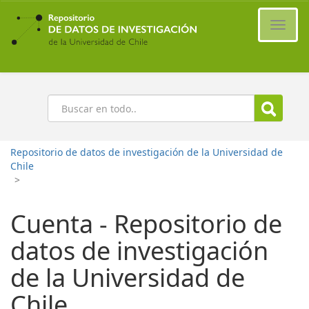
Ir
al
Cambi
contenido
naveg
principal
Buscar
Repositorio de datos de investigación de la Universidad de
Chile
>
Cuenta - Repositorio de
datos de investigación
de la Universidad de
Chile