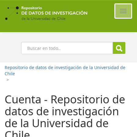
Ir
al
Cambi
contenido
naveg
principal
Buscar
Repositorio de datos de investigación de la Universidad de
Chile
>
Cuenta - Repositorio de
datos de investigación
de la Universidad de
Chile