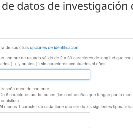
 de datos de investigación 
era de sus otras
opciones de identificación
.
un nombre de usuario válido de 2 a 60 caracteres de longitud que conte
ados (_), y puntos (.) sin caracteres acentuados ni eñes.
traseña debe de contener:
De 6 caracteres por lo menos (las contraseñas que tengan por lo men
requisitos)
Al menos 1 carácter de cada tiene que ser de los siguientes tipos: let