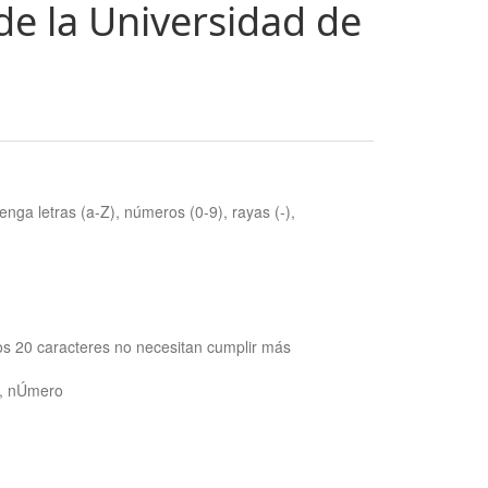
de la Universidad de
nga letras (a-Z), números (0-9), rayas (-),
os 20 caracteres no necesitan cumplir más
ra, nÚmero