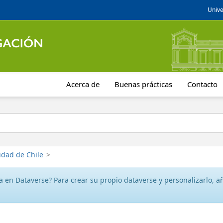
Unive
Acerca de
Buenas prácticas
Contacto
idad de Chile
>
 en Dataverse? Para crear su propio dataverse y personalizarlo, aña