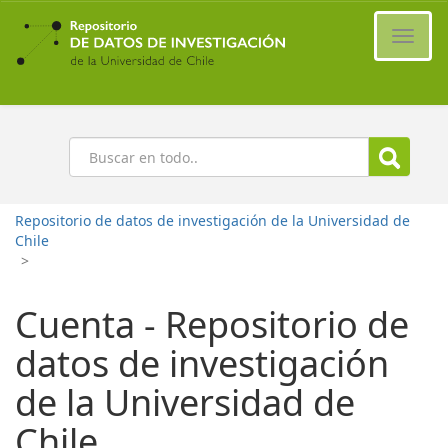
Ir
al
Cambi
contenido
naveg
principal
Buscar
Repositorio de datos de investigación de la Universidad de
Chile
>
Cuenta - Repositorio de
datos de investigación
de la Universidad de
Chile