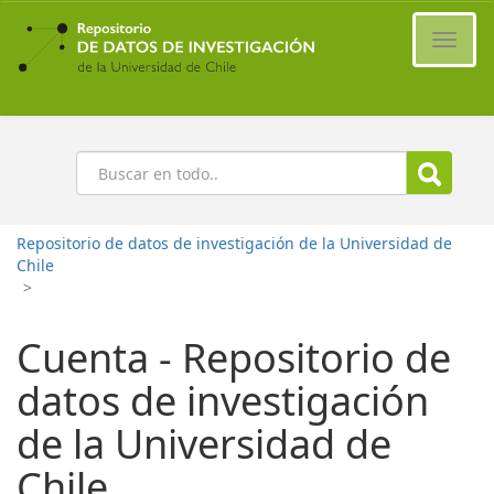
Ir
al
Cambi
contenido
naveg
principal
Buscar
Repositorio de datos de investigación de la Universidad de
Chile
>
Cuenta - Repositorio de
datos de investigación
de la Universidad de
Chile