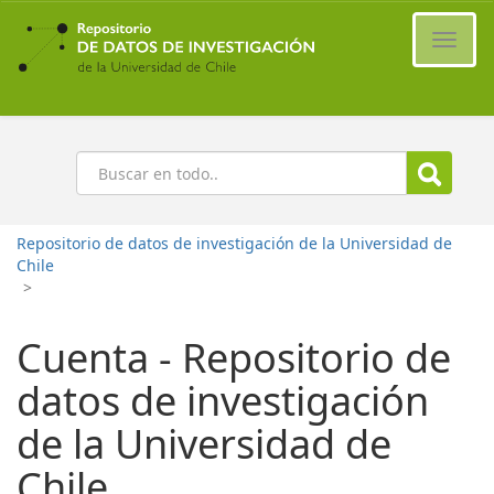
Ir
al
Cambi
contenido
naveg
principal
Buscar
Repositorio de datos de investigación de la Universidad de
Chile
>
Cuenta - Repositorio de
datos de investigación
de la Universidad de
Chile