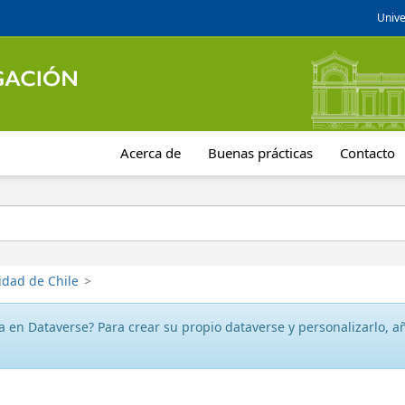
Unive
Acerca de
Buenas prácticas
Contacto
idad de Chile
>
 en Dataverse? Para crear su propio dataverse y personalizarlo, aña