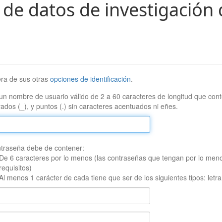
 de datos de investigación 
era de sus otras
opciones de identificación
.
un nombre de usuario válido de 2 a 60 caracteres de longitud que conte
ados (_), y puntos (.) sin caracteres acentuados ni eñes.
traseña debe de contener:
De 6 caracteres por lo menos (las contraseñas que tengan por lo men
requisitos)
Al menos 1 carácter de cada tiene que ser de los siguientes tipos: let