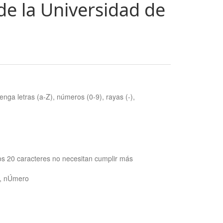
de la Universidad de
nga letras (a-Z), números (0-9), rayas (-),
os 20 caracteres no necesitan cumplir más
ra, nÚmero